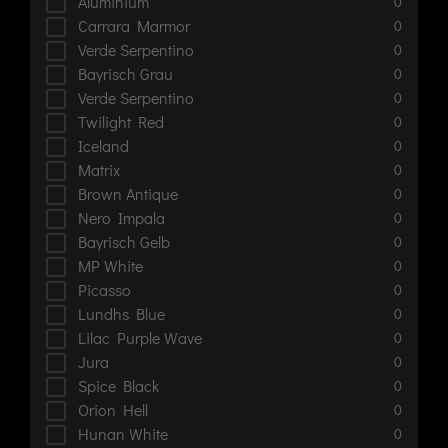
Aluminium
0
Carrara Marmor
0
Verde Serpentino
0
Bayrisch Grau
0
Verde Serpentino
0
Twilight Red
0
Iceland
0
Matrix
0
Brown Antique
0
Nero Impala
0
Bayrisch Gelb
0
MP White
0
Picasso
0
Lundhs Blue
0
Lilac Purple Wave
0
Jura
0
Spice Black
0
Orion Hell
0
Hunan White
0