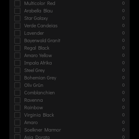
Multicolor Red
0
Arabella Blau
0
Star Galaxy
0
Verde Candeias
0
Lavender
0
Bayerwald Granit
0
Regal Black
0
Amaro Yellow
0
Impala Afrika
0
Steel Grey
0
Bohemian Grey
0
Oliv Grün
0
Comblanchien
0
Ravenna
0
Rainbow
0
Virginia Black
0
Amaro
0
Soelkner Marmor
0
Asia Dorata
0