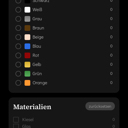
Schwarz
0
Weiß
0
Grau
0
Braun
0
Beige
0
Blau
0
Rot
0
Gelb
0
Grün
0
Orange
0
Materialien
zurücksetzen
Kiesel
0
Glas
0