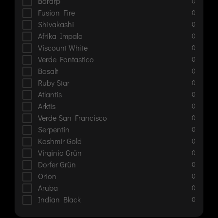
Bararp
0
Fusion Fire
0
Shivakashi
0
Afrika Impala
0
Viscount White
0
Verde Fantastico
0
Basalt
0
Ruby Star
0
Atlantis
0
Arktis
0
Verde San Francisco
0
Serpentin
0
Kashmir Gold
0
Virginia Grün
0
Dorfer Grün
0
Orion
0
Aruba
0
Indian Black
0