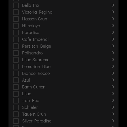
Bella Trix
0
Victoria Regina
0
Hassan Grün
0
Himalaya
0
Paradiso
0
Cafe Imperial
0
Persisch Beige
0
Palisandro
0
Lilac Supreme
0
Lemurian Blue
0
Bianco Rocco
0
Azul
0
Earth Cutter
0
Lilac
0
Iron Red
0
Schiefer
0
Tauern Grün
0
Silver Paradiso
0