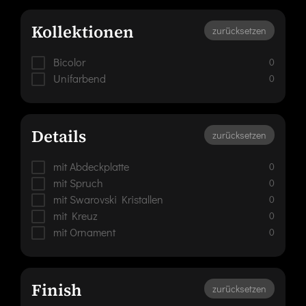
Kollektionen
zurücksetzen
Bicolor
0
Unifarbend
0
Details
zurücksetzen
mit Abdeckplatte
0
mit Spruch
0
mit Swarovski Kristallen
0
mit Kreuz
0
mit Ornament
0
Finish
zurücksetzen