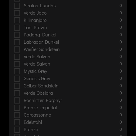
Stratos Lundhs
0
Verde Jaco
0
Kilimanjaro
0
Tan Brown
0
Padang Dunkel
0
Labrador Dunkel
0
Weißer Sandstein
0
Verde Salvan
0
Verde Salvan
0
Mystic Grey
0
Genesis Grey
0
Gelber Sandstein
0
Verde Obsidra
0
Rochlitzer Porphyr
0
Bronze Imperial
0
Carcassonne
0
Edelstahl
0
Bronze
0