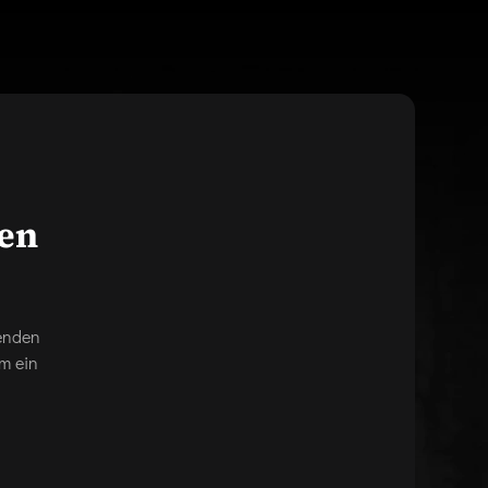
gen
genden
m ein