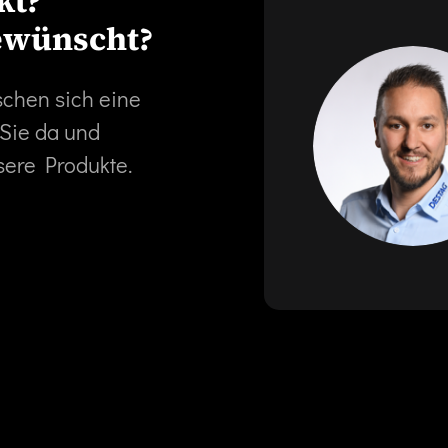
kt?
ewünscht?
schen sich eine
 Sie da und
sere Produkte.