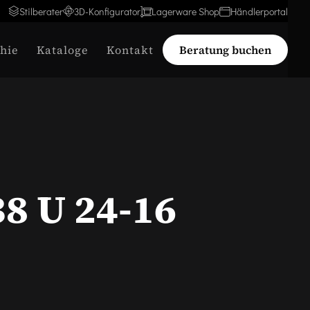
Stilberater
3D-Konfigurator
Lagerware Shop
Händlerportal
hie
Kataloge
Kontakt
Beratung buchen
38 U 24-16