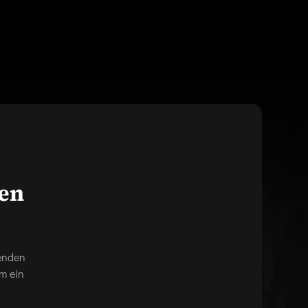
gen
genden
m ein