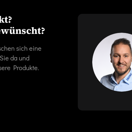
kt?
ewünscht?
schen sich eine
 Sie da und
sere Produkte.