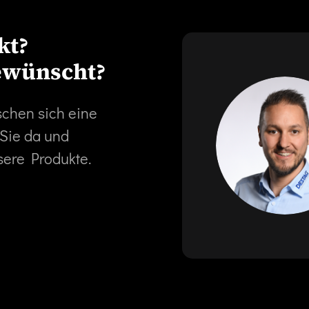
kt?
ewünscht?
schen sich eine
 Sie da und
sere Produkte.