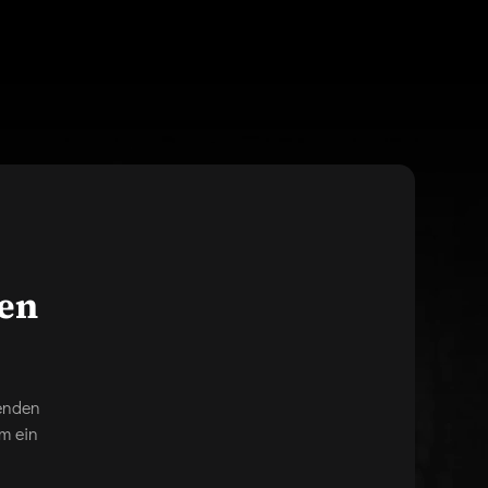
gen
genden
m ein