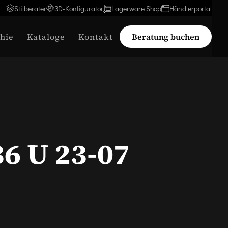
Stilberater
3D-Konfigurator
Lagerware Shop
Händlerportal
hie
Kataloge
Kontakt
Beratung buchen
36 U 23-07