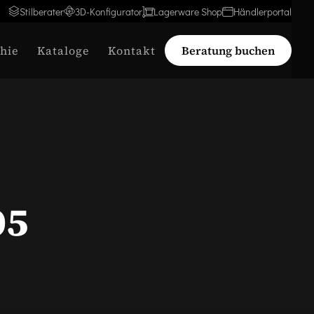
Stilberater
3D-Konfigurator
Lagerware Shop
Händlerportal
hie
Kataloge
Kontakt
Beratung buchen
05