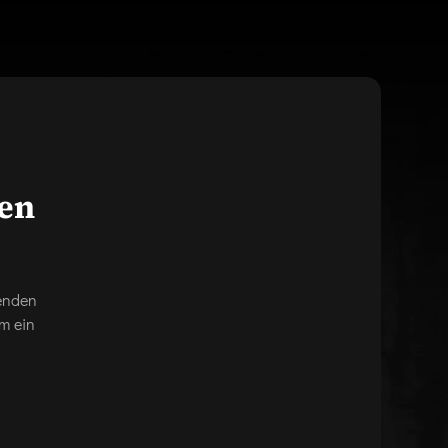
gen
genden
m ein