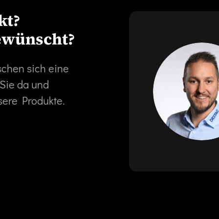
kt?
ewünscht?
schen sich eine
 Sie da und
sere Produkte.