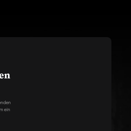
gen
genden
m ein