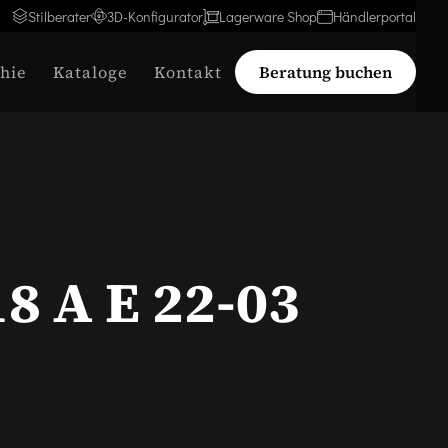
Stilberater
3D-Konfigurator
Lagerware Shop
Händlerportal
hie
Kataloge
Kontakt
Beratung buchen
18 A E 22-03