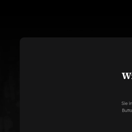
Wi
Sie i
Butt