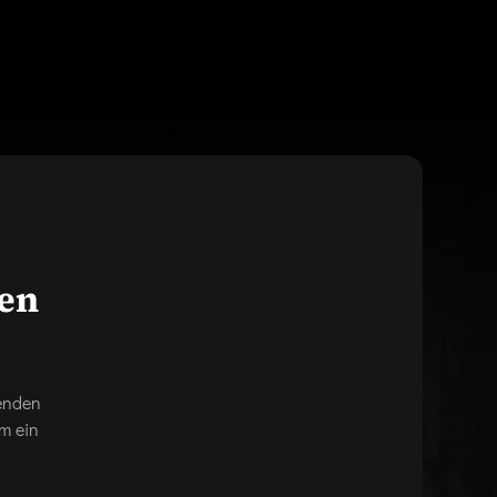
gen
genden
m ein