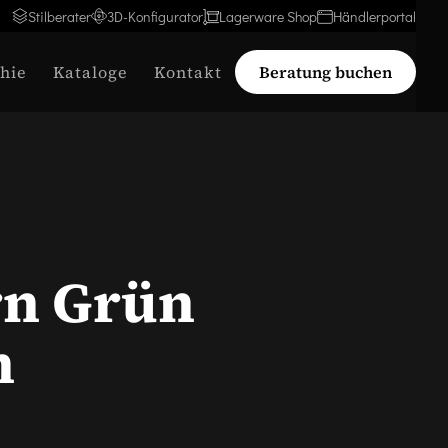
Stilberater
3D-Konfigurator
Lagerware Shop
Händlerportal
hie
Kataloge
Kontakt
Beratung buchen
rn Grün
n