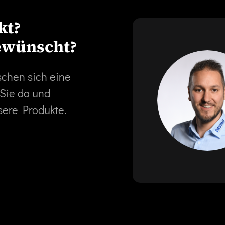
kt?
ewünscht?
schen sich eine
 Sie da und
sere Produkte.