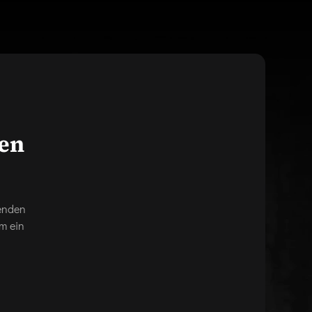
gen
genden
m ein