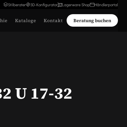
Stilberater
3D-Konfigurator
Lagerware Shop
Händlerportal
hie
Kataloge
Kontakt
Beratung buchen
32 U 17-32