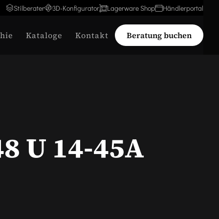
Stilberater
3D-Konfigurator
Lagerware Shop
Händlerportal
hie
Kataloge
Kontakt
Beratung buchen
48 U 14-45A