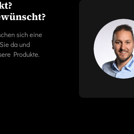
kt?
ewünscht?
schen sich eine
 Sie da und
sere Produkte.