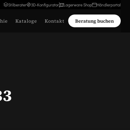
Stilberater
3D-Konfigurator
Lagerware Shop
Händlerportal
hie
Kataloge
Kontakt
Beratung buchen
33