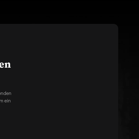
gen
genden
m ein