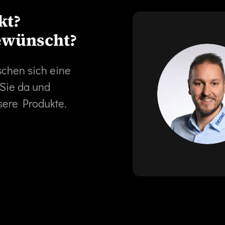
kt?
ewünscht?
schen sich eine
 Sie da und
sere Produkte.