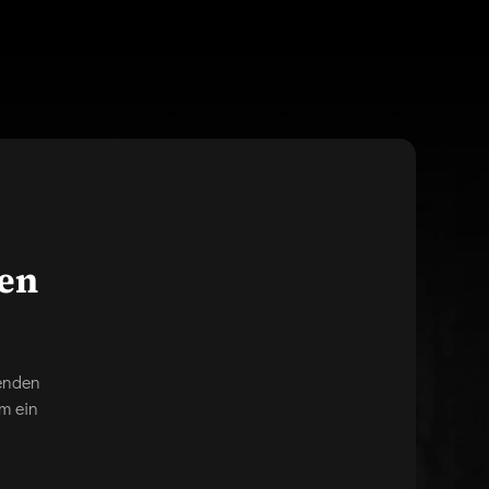
gen
genden
m ein