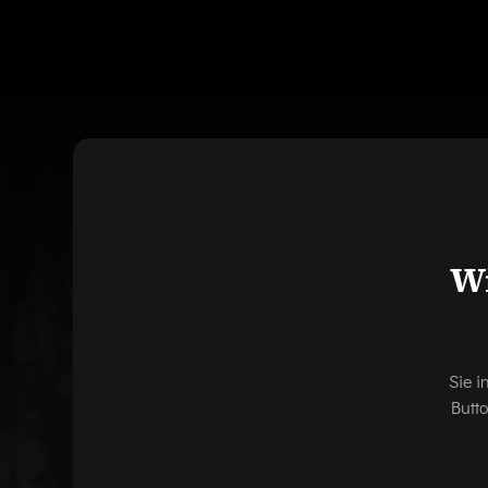
Wi
Sie i
Butt