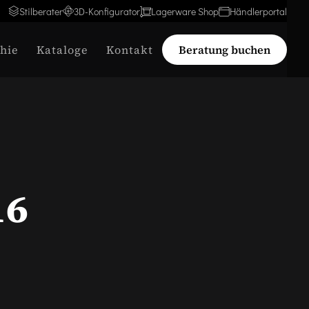
Stilberater
3D-Konfigurator
Lagerware Shop
Händlerportal
hie
Kataloge
Kontakt
Beratung buchen
16