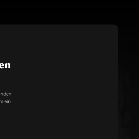
gen
genden
m ein