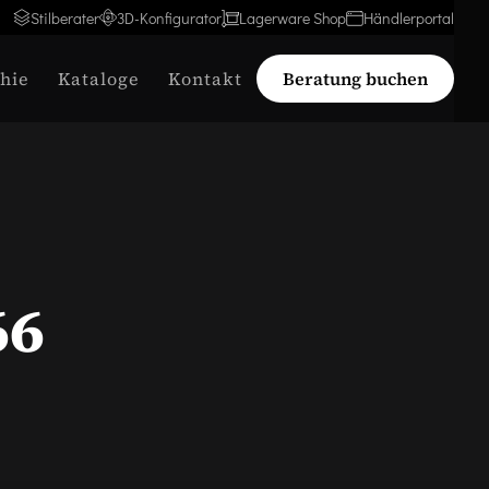
Stilberater
3D-Konfigurator
Lagerware Shop
Händlerportal
hie
Kataloge
Kontakt
Beratung buchen
66