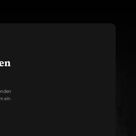
gen
genden
m ein