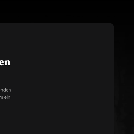
gen
genden
m ein