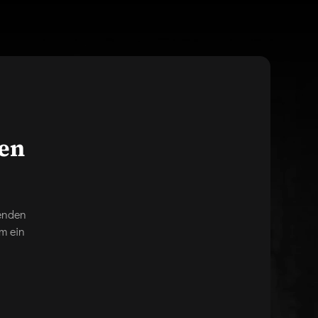
gen
genden
m ein