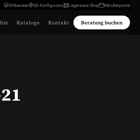
Stilberater
3D-Konfigurator
Lagerware Shop
Händlerportal
hie
Kataloge
Kontakt
Beratung buchen
-21