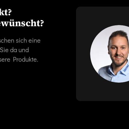
kt?
ewünscht?
schen sich eine
 Sie da und
sere Produkte.