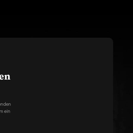
gen
genden
m ein