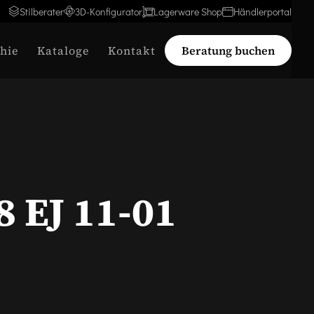
Stilberater
3D-Konfigurator
Lagerware Shop
Händlerportal
hie
Kataloge
Kontakt
Beratung buchen
8 EJ 11-01