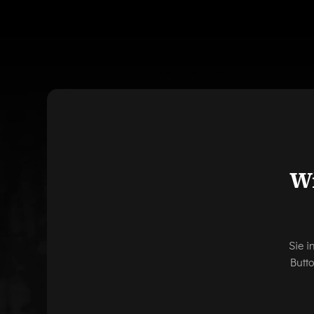
Wi
Sie i
Butt