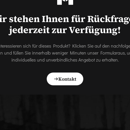
r stehen Ihnen für Rückfra
jederzeit zur Verfügung!
nteressieren sich für dieses Produkt? Klicken Sie auf den nachfol
on und füllen Sie innerhalb weniger Minuten unser Formularaus, u
individuelles und unverbindliches Angebot zu erhalten.
Kontakt