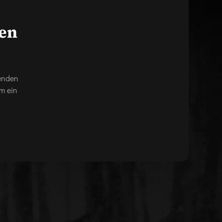
gen
genden
m ein