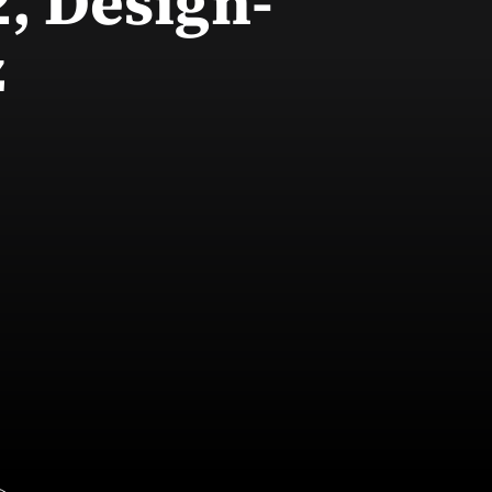
, Design-
z