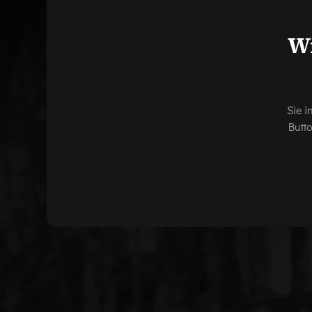
Wi
Sie i
Butt