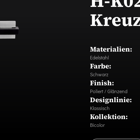
H-K02
Kreu
Materialien:
Edelstahl
Farbe:
Schwarz
Finish:
Poliert / Glänzend
Designlinie:
Klassisch
Kollektion:
Bicolor