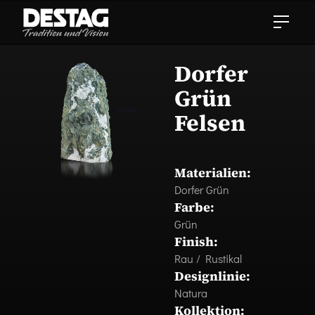
Dorfer
Grün
Felsen
Materialien:
Dorfer Grün
Farbe:
Grün
Finish:
Rau / Rustikal
Designlinie:
Natura
Kollektion: