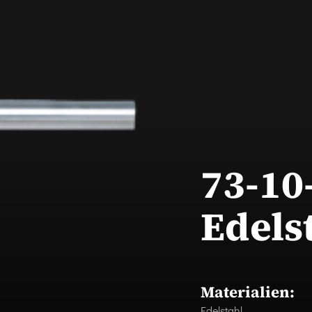
73-10
Edels
Materialien:
Edelstahl