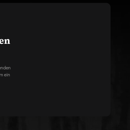
gen
genden
m ein