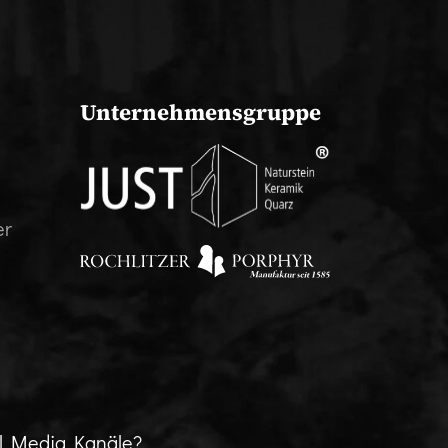
Unternehmensgruppe
er
al Media Kanäle?