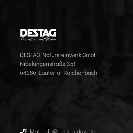
DESTAG Natursteinwerk GmbH
Nibelungenstraße 351
64686 Lautertal-Reichenbach
E-Mail: info@destag-dnw.de