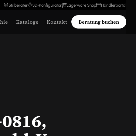
Stilberater
3D-Konfigurator
Lagerware Shop
Händlerportal
hie
Kataloge
Kontakt
Beratung buchen
-0816,