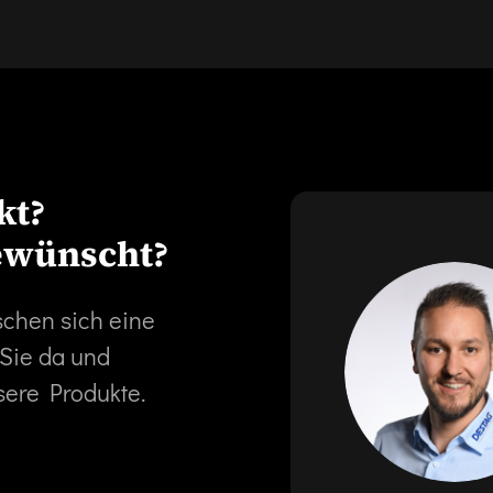
kt?
ewünscht?
schen sich eine
 Sie da und
sere Produkte.