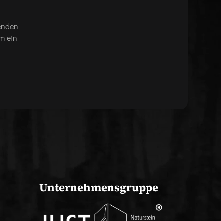
genden
m ein
Unternehmensgruppe