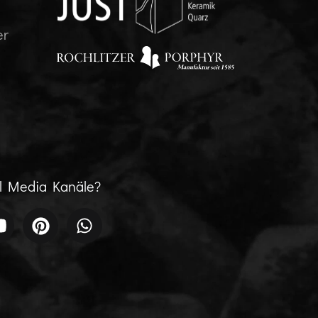
er
al Media Kanäle?