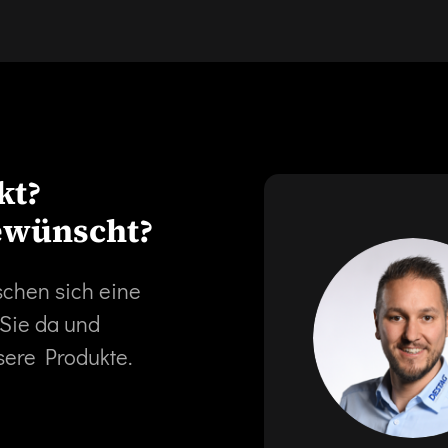
kt?
ewünscht?
schen sich eine
 Sie da und
sere Produkte.