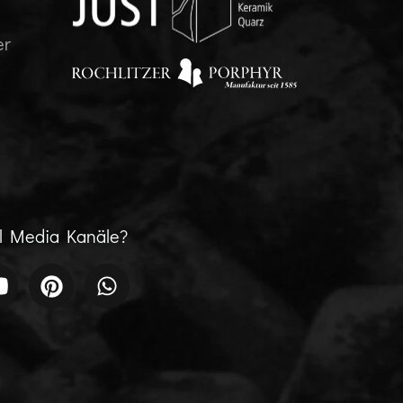
er
al Media Kanäle?