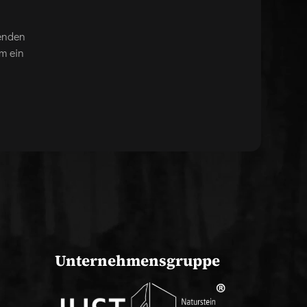
genden
m ein
Unternehmensgruppe