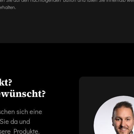
rhalten.
kt?
ewünscht?
schen sich eine
 Sie da und
sere Produkte.