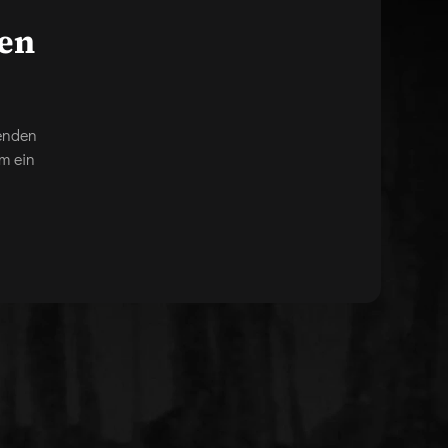
gen
genden
m ein