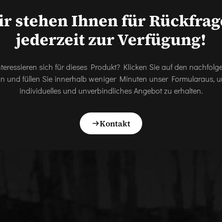
r stehen Ihnen für Rückfra
jederzeit zur Verfügung!
nteressieren sich für dieses Produkt? Klicken Sie auf den nachfol
on und füllen Sie innerhalb weniger Minuten unser Formularaus, u
individuelles und unverbindliches Angebot zu erhalten.
Kontakt