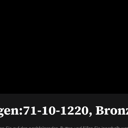
gen:
71-10-1220, Bron
icken Sie auf den nachfolgenden Button und füllen Sie innerhalb w