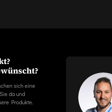
kt?
ewünscht?
schen sich eine
 Sie da und
sere Produkte.