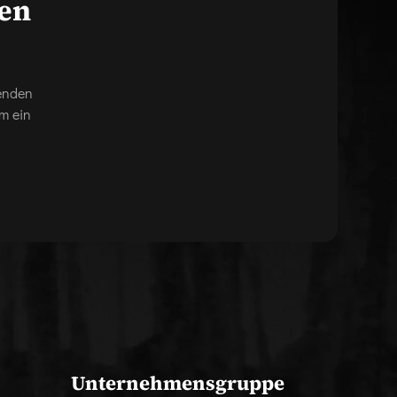
gen
genden
m ein
Unternehmensgruppe