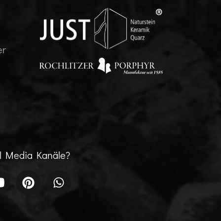
er
al Media Kanäle?