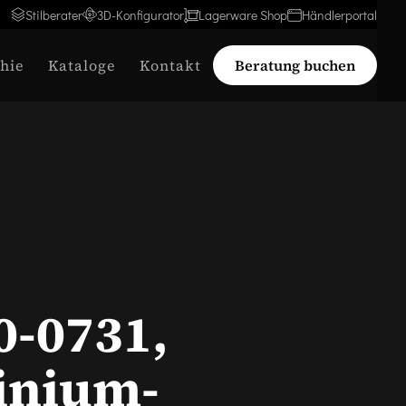
Stilberater
3D-Konfigurator
Lagerware Shop
Händlerportal
hie
Kataloge
Kontakt
Beratung buchen
0-0731,
inium-