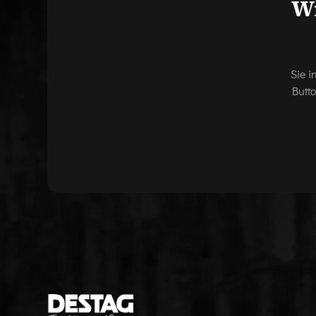
Wi
Sie i
Butt