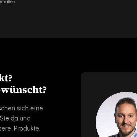
rhalten.
kt?
ewünscht?
schen sich eine
 Sie da und
sere Produkte.