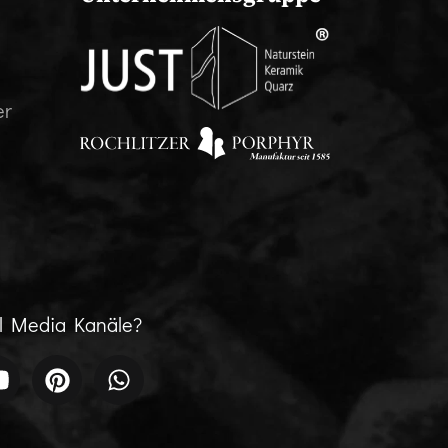
er
al Media Kanäle?