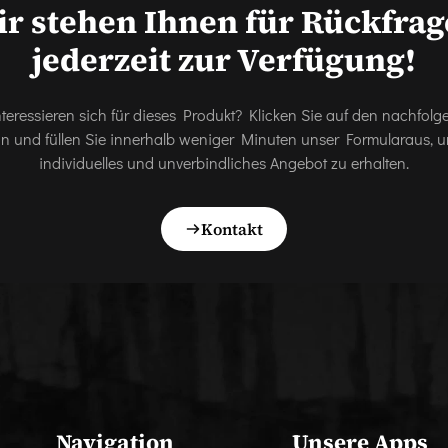
r stehen Ihnen für Rückfra
jederzeit zur Verfügung!
nteressieren sich für dieses Produkt? Klicken Sie auf den nachfol
on und füllen Sie innerhalb weniger Minuten unser Formularaus, u
individuelles und unverbindliches Angebot zu erhalten.
Kontakt
Navigation
Unsere Apps