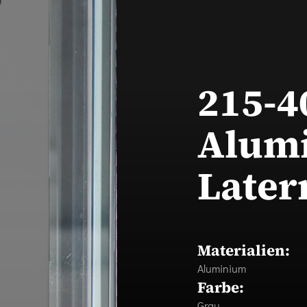
215-4
Alum
Later
Materialien:
Aluminium
Farbe:
Grau