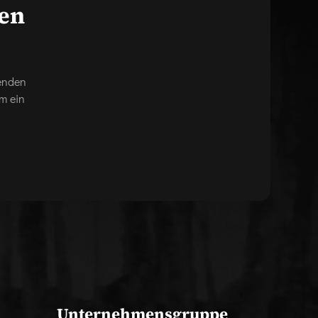
gen
genden
m ein
Unternehmensgruppe