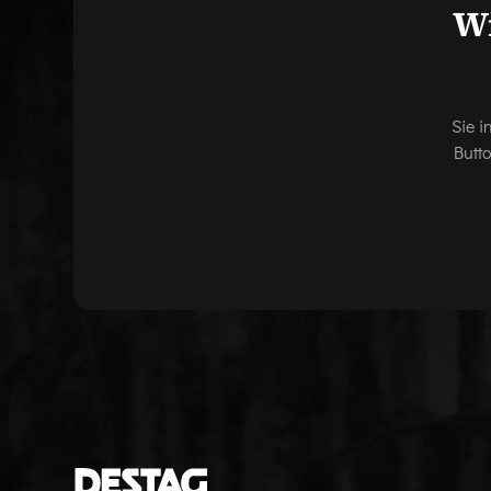
Wi
Sie i
Butt