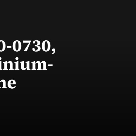
0-0730,
inium-
ne