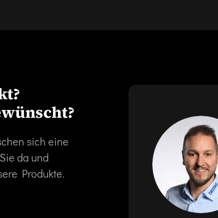
kt?
ewünscht?
schen sich eine
 Sie da und
sere Produkte.