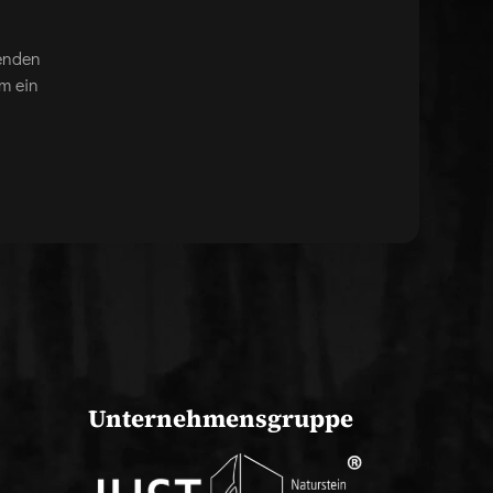
genden
m ein
Unternehmensgruppe