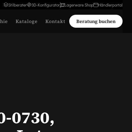
Stilberater
3D-Konfigurator
Lagerware Shop
Händlerportal
hie
Kataloge
Kontakt
Beratung buchen
0-0730,