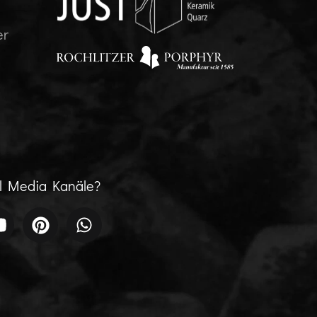
er
al Media Kanäle?