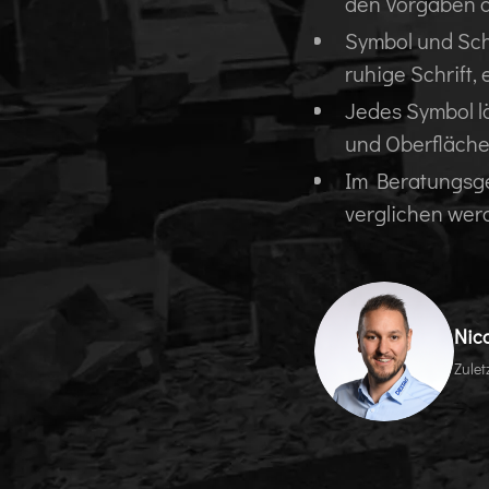
den Vorgaben d
Symbol und Sch
ruhige Schrift,
Jedes Symbol lä
und Oberfläche
Im Beratungsge
verglichen wer
Nic
Zulet