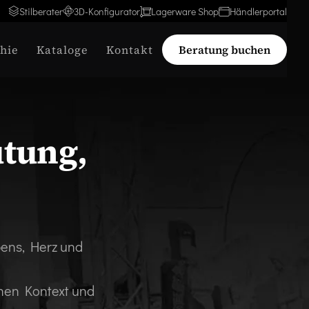
Stilberater
3D-Konfigurator
Lagerware Shop
Händlerportal
hie
Kataloge
Kontakt
Beratung buchen
utung,
bens, Herz und
chen Kontext und