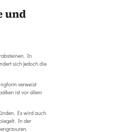
e und
rabsteinen. In
ndert sich jedoch die
Ringform verweist
alken ist vor allem
ründen. Es wird auch
iegelt. In der
niengravuren.