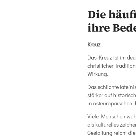
Die häuf
ihre Bed
Kreuz
Das Kreuz ist im de
christlicher Traditi
Wirkung.
Das schlichte latein
stärker auf historis
in osteuropäischen K
Viele Menschen wähl
als kulturelles Zeic
Gestaltung reicht di