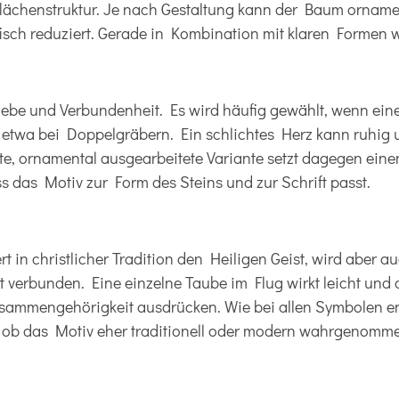
flächenstruktur. Je nach Gestaltung kann der Baum ornamen
sch reduziert. Gerade in Kombination mit klaren Formen wirk
Liebe und Verbundenheit. Es wird häufig gewählt, wenn ei
, etwa bei Doppelgräbern. Ein schlichtes Herz kann ruhig 
lte, ornamental ausgearbeitete Variante setzt dagegen eine
ss das Motiv zur Form des Steins und zur Schrift passt.
t in christlicher Tradition den Heiligen Geist, wird aber a
t verbunden. Eine einzelne Taube im Flug wirkt leicht und 
ammengehörigkeit ausdrücken. Wie bei allen Symbolen en
 ob das Motiv eher traditionell oder modern wahrgenomme