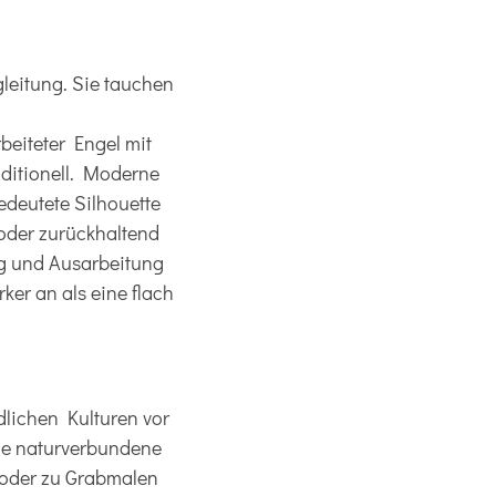
gleitung. Sie tauchen
beiteter Engel mit
aditionell. Moderne
edeutete Silhouette
t oder zurückhaltend
ng und Ausarbeitung
rker an als eine flach
dlichen Kulturen vor
ele naturverbundene
n oder zu Grabmalen