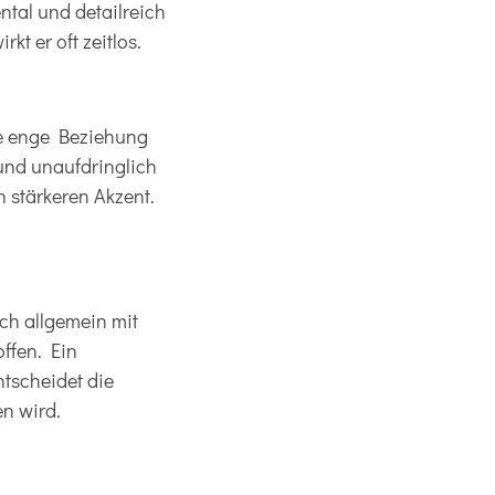
tal und detailreich
t er oft zeitlos.
ne enge Beziehung
und unaufdringlich
n stärkeren Akzent.
uch allgemein mit
offen. Ein
tscheidet die
n wird.