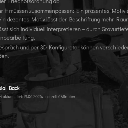
er Friedhofsordnung ab.
rift müssen zusammenpassen: Ein präsentes Motiv e
 ein dezentes Motiv lässt der Beschriftung mehr Rau
sst sich individuell interpretieren – durch Gravurtie
nbearbeitung.
spräch und per 3D-Konfigurator können verschiede
den.
olai Back
•
zt aktualisiert:
19.06.2026
Lesezeit:
6
Minuten